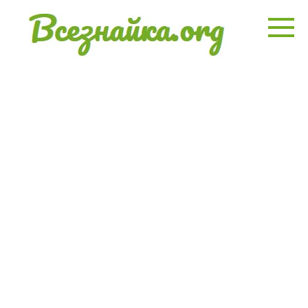
Перейти
к
контенту