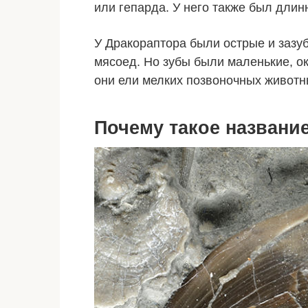
или гепарда. У него также был длин
У Дракораптора были острые и зазуб
мясоед. Но зубы были маленькие, ок
они ели мелких позвоночных животн
Почему такое названи