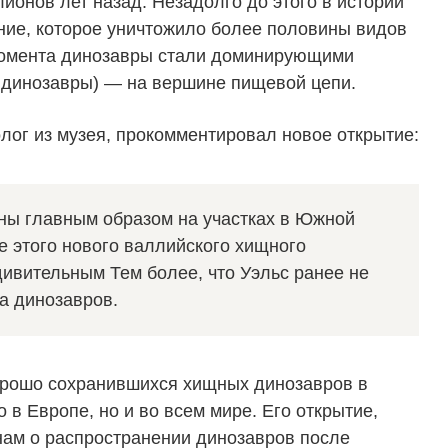
ионов лет назад. Незадолго до этого в истории
ие, которое уничтожило более половины видов
 момента динозавры стали доминирующими
 динозавры) — на вершине пищевой цепи.
лог из музея, прокомментировал новое открытие:
ны главным образом на участках в Южной
е этого нового валлийского хищного
дивительным Тем более, что Уэльс ранее не
а динозавров.
орошо сохранившихся хищных динозавров в
 в Европе, но и во всем мире. Его открытие,
 нам о распространении динозавров после