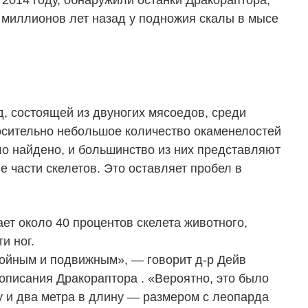
 2014 году, обнаружили останки Дракораптора,
миллионов лет назад у подножия скалы в мысе
д, состоящей из двуногих мясоедов, среди
носительно небольшое количество окаменелостей
ло найдено, и большинство из них представляют
 части скелетов. Это оставляет пробел в
ет около 40 процентов скелета животного,
и ног.
ойным и подвижным», — говорит д-р Дейв
описания Дракораптора . «Вероятно, это было
у и два метра в длину — размером с леопарда