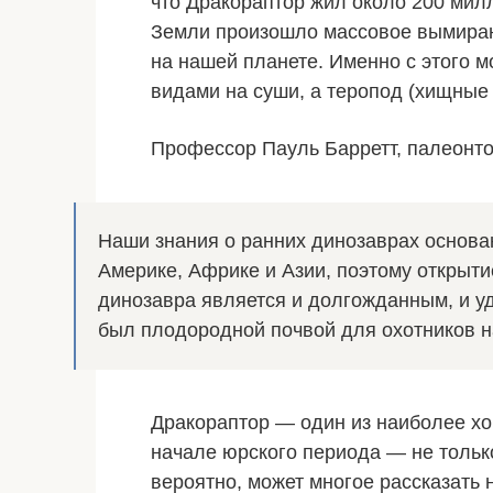
что Дракораптор жил около 200 милл
Земли произошло массовое вымиран
на нашей планете. Именно с этого
видами на суши, а теропод (хищные
Профессор Пауль Барретт, палеонто
Наши знания о ранних динозаврах основа
Америке, Африке и Азии, поэтому открыти
динозавра является и долгожданным, и у
был плодородной почвой для охотников н
Дракораптор — один из наиболее х
начале юрского периода — не только
вероятно, может многое рассказать