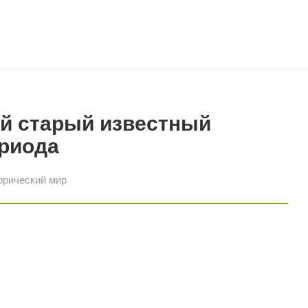
й старый известный
ериода
орический мир