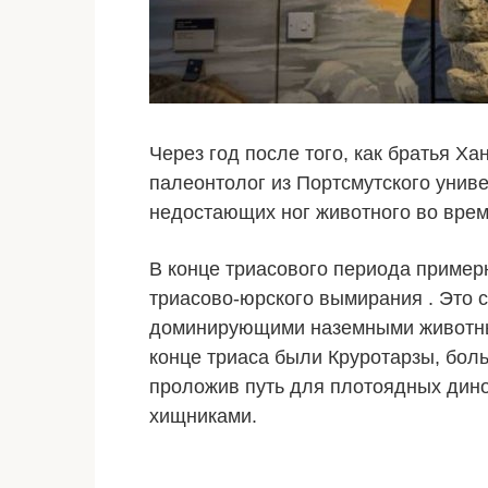
Через год после того, как братья Х
палеонтолог из Портсмутского унив
недостающих ног животного во время
В конце триасового периода пример
триасово-юрского вымирания . Это 
доминирующими наземными животны
конце триаса были Круротарзы, боль
проложив путь для плотоядных дин
хищниками.