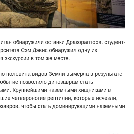
аниган обнаружили останки Дракораптора, студент-
ерситета Сэм Дэвис обнаружил одну из
 экскурсии в том же месте.
но половина видов Земли вымерла в результате
событие позволило динозаврам стать
ми. Крупнейшими наземными хищниками в
шие четвероногие рептилии, которые исчезли,
озавров, чтобы стать доминирующими наземными