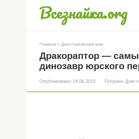
Перейти
к
контенту
Главная
»
Доисторический мир
Дракораптор — самы
динозавр юрского п
Опубликовано:
24.06.2019
Рубрика:
Доист