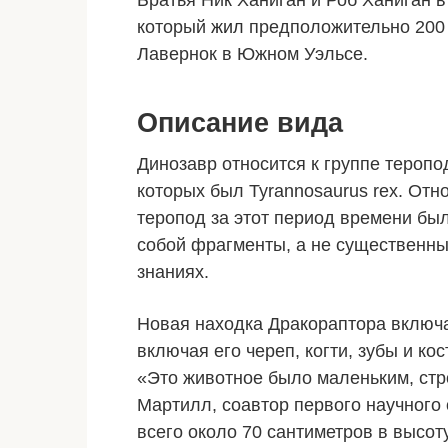
Братья Ник Ханиган и Роб Ханиган в
который
жил
предположительно 200 
Лавернок в Южном Уэльсе.
Описание вида
Динозавр относится к группе теропо
которых был Tyrannosaurus rex. От
теропод за этот период времени бы
собой фрагменты, а не существенные
знаниях.
Новая находка Дракораптора включа
включая его череп, когти, зубы и кост
«Это животное было маленьким, стр
Мартилл, соавтор первого научного 
всего около 70 сантиметров в высот