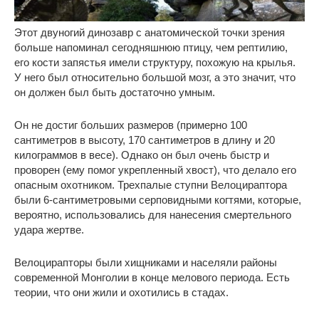
Этот двуногий динозавр с анатомической точки зрения
больше напоминал сегодняшнюю птицу, чем рептилию,
его кости запястья имели структуру, похожую на крылья.
У него был относительно большой мозг, а это значит, что
он должен был быть достаточно умным.
Он не достиг больших размеров (примерно 100
сантиметров в высоту, 170 сантиметров в длину и 20
килограммов в весе). Однако он был очень быстр и
проворен (ему помог укрепленный хвост), что делало его
опасным охотником. Трехпалые ступни Велоцираптора
были 6-сантиметровыми серповидными когтями, которые,
вероятно, использовались для нанесения смертельного
удара жертве.
Велоцирапторы были хищниками и населяли районы
современной Монголии в конце мелового периода. Есть
теории, что они жили и охотились в стадах.