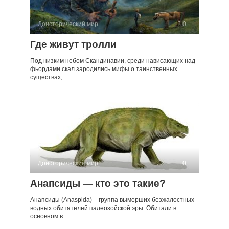
Доисторический мир
0
Где живут тролли
Под низким небом Скандинавии, среди нависающих над
фьордами скал зародились мифы о таинственных
существах,
Доисторический мир
0
Анапсиды — кто это такие?
Анапсиды (Anaspida) – группа вымерших безжалостных
водных обитателей палеозойской эры. Обитали в
основном в