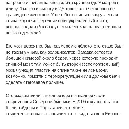
на гребне и шипам на хвосте. Это крупное (до 9 метров в
длину, 4 метра в высоту и 2,5 тонны вес) четвероногое
травоядное животное. У него была сильно закругленная
спина, короткие передние ноги, укрепленный хвост,
высоко поднятый в воздух, и маленькая голова, лежащая
низко над землей.
Его мозг, вероятно, был размером с яблоко, стегозавр был
не таким умным, как велоцираптор. Загадка остается
большой камерой около бедра, через которую проходит
спинной мозг; там может быть второй (вспомогательный)
мозг. Функция пластин на спине также не ясна (они,
возможно, помогли с терморегуляцией или должны были
сделать стегозавра больше).
Стегозавры жили в поздней юре в западной части
современной Северной Америки. В 2006 году их останки
были найдены в Португалии, что может
свидетельствовать о наличии этого вида также в Европе.