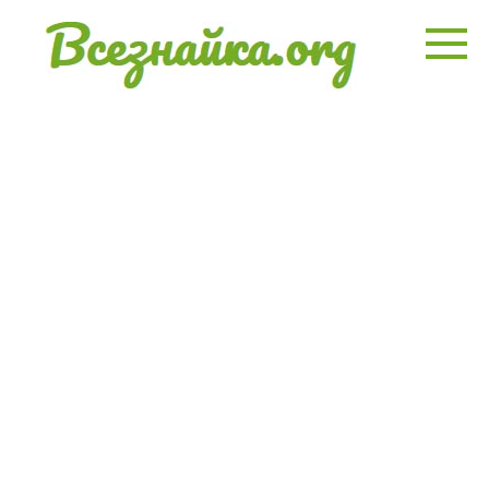
Перейти
к
контенту