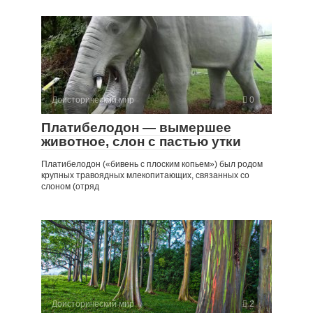
Доисторический мир
0
Платибелодон — вымершее
животное, слон с пастью утки
Платибелодон («бивень с плоским копьем») был родом
крупных травоядных млекопитающих, связанных со
слоном (отряд
Доисторический мир
2