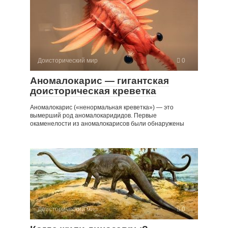
Доисторический мир
0
Аномалокарис — гигантская
доисторическая креветка
Аномалокарис («ненормальная креветка») — это
вымерший род аномалокаридидов. Первые
окаменелости из аномалокарисов были обнаружены
Доисторический мир
0