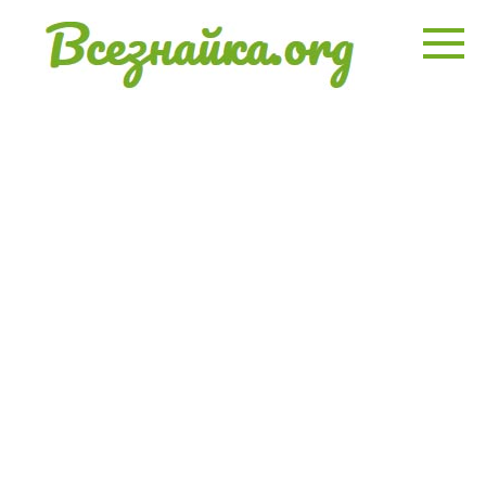
Перейти
к
контенту