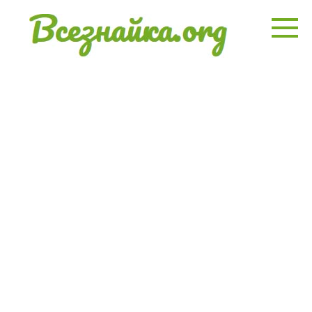
Перейти
к
контенту