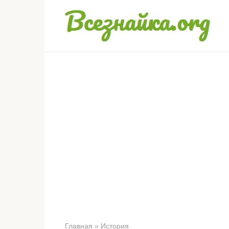
Перейти
к
контенту
Главная
»
История