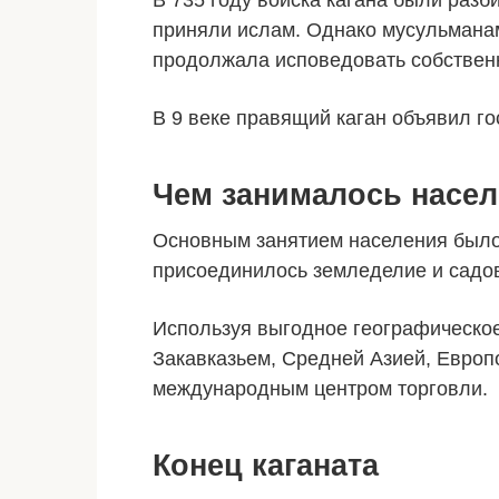
В 735 году войска кагана были разб
приняли ислам. Однако мусульманам
продолжала исповедовать собствен
В 9 веке правящий каган объявил го
Чем занималось насе
Основным занятием населения было 
присоединилось земледелие и садо
Используя выгодное географическое
Закавказьем, Средней Азией, Европ
международным центром торговли.
Конец каганата