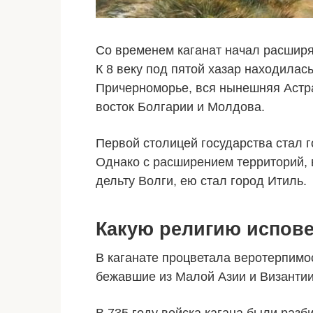
Со временем каганат начал расширя
К 8 веку под пятой хазар находилас
Причерноморье, вся нынешняя Астра
восток Болгарии и Молдова.
Первой столицей государства стал 
Однако с расширением территорий, 
дельту Волги, ею стал город Итиль.
Какую религию испов
В каганате процветала веротерпимос
бежавшие из Малой Азии и Византии,