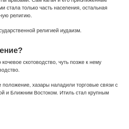
иты арабами. Сам каган и его приближенные
и стала только часть населения, остальная
ную религию.
сударственной религией иудаизм.
ление?
кочевое скотоводство, чуть позже к нему
водство.
 положение, хазары наладили торговые связи с
ой и Ближним Востоком. Итиль стал крупным