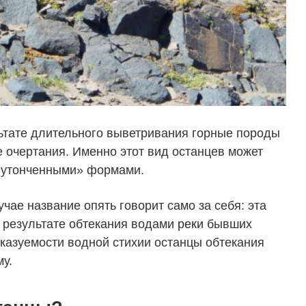
ьтате длительного выветривания горные породы
 очертания. Именно этот вид останцев может
«утонченными» формами.
чае название опять говорит само за себя: эта
в результате обтекания водами
реки
бывших
сказуемости водной стихии останцы обтекания
у.