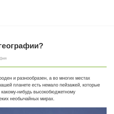
 географии?
афия
оден и разнообразен, а во многих местах
нашей планете есть немало пейзажей, которые
к какому-нибудь высокобюджетному
еких необычайных мирах.