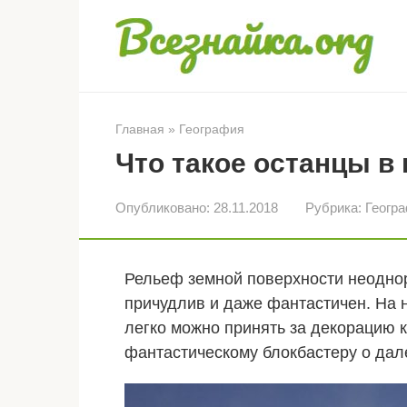
Перейти
к
контенту
Главная
»
География
Что такое останцы в
Опубликовано:
28.11.2018
Рубрика:
Геогр
Рельеф земной поверхности неоднор
причудлив и даже фантастичен. На 
легко можно принять за декорацию 
фантастическому блокбастеру о дал