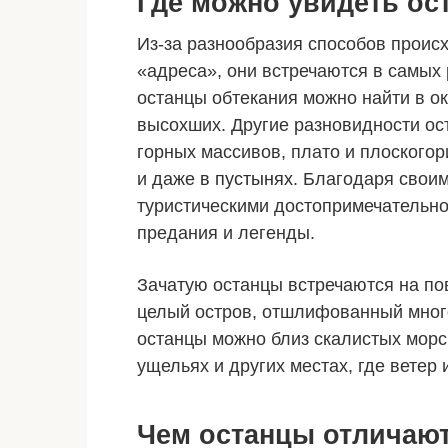
Где можно увидеть ос
Из-за разнообразия способов проис
«адреса», они встречаются в самых 
останцы обтекания можно найти в о
высохших. Другие разновидности ос
горных массивов, плато и плоскогор
и даже
в пустынях
. Благодаря свои
туристическими достопримечательно
предания и легенды.
Зачатую останцы встречаются на по
целый остров, отшлифованный мног
останцы можно близ скалистых морск
ущельях и других местах, где ветер
Чем останцы отличают