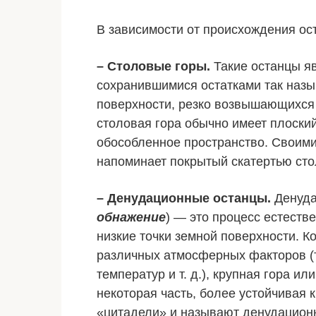
В зависимости от происхождения ос
– Столовые горы.
Такие останцы я
сохранившимися остатками так наз
поверхности, резко возвышающихся
столовая гора обычно имеет плоски
обособленное пространство. Своими
напоминает покрытый скатертью стол
– Денудационные останцы.
Денуда
обнажение
) — это процесс естеств
низкие точки земной поверхности. К
различных атмосферных факторов (
температур и т. д.), крупная гора ил
некоторая часть, более устойчивая 
«цитадели» и называют денудацион