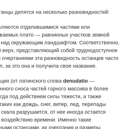
танцы делятся на несколько разновидностей:
вляются отделившимися частями или
ываемых плато — равнинных участков земной
 над окружающим ландшафтом. Соответственно,
й верх, представляющий собой труднодоступное
 очертаниями эта разновидность останцев часто
, за это она и получила свое название.
ция (от латинского слова
denudatio
—
енного сноса частей горного массива в более
огда под действием силы тяжести, а также
таких как
дождь
,
снег
,
ветер
,
лед
, перепады
и скала разрушается, от нее иногда остается
к воздействию времени. Именно такие
ными останцами, их очертания и размеры